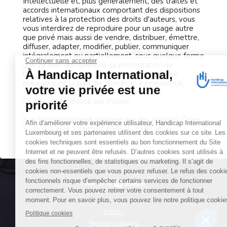
Intellectuelle et, plus généralement, des traités et
accords internationaux comportant des dispositions
relatives à la protection des droits d'auteurs, vous
vous interdirez de reproduire pour un usage autre
que privé mais aussi de vendre, distribuer, émettre,
diffuser, adapter, modifier, publier, communiquer
intégralement ou partiellement, sous quelque forme
que ce soit, les données, la présentation ou
l'organisation du site sans l'autorisation écrite
préalable de la part de Handicap International.
Ce site a été réalisé par iRaiser.
Son fonctionnement s'appuie sur des logiciels Open
Source (Linux, Lighttpd, MySQL, PHP, Jelix).
Crédits
Mentions légales